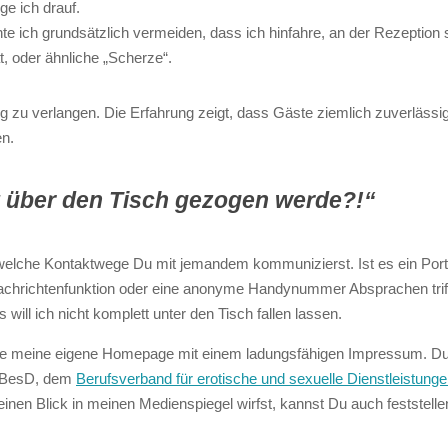
ge ich drauf.
te ich grundsätzlich vermeiden, dass ich hinfahre, an der Rezeption
, oder ähnliche „Scherze“.
g zu verlangen. Die Erfahrung zeigt, dass Gäste ziemlich zuverläss
en.
t über den Tisch gezogen werde?!“
elche Kontaktwege Du mit jemandem kommunizierst. Ist es ein Porta
 Nachrichtenfunktion oder eine anonyme Handynummer Absprachen triff
will ich nicht komplett unter den Tisch fallen lassen.
 habe meine eigene Homepage mit einem ladungsfähigen Impressum. Du
im BesD, dem
Berufsverband für erotische und sexuelle Dienstleistunge
nen Blick in meinen Medienspiegel wirfst, kannst Du auch feststellen