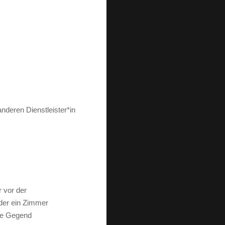
nderen Dienstleister*in
 vor der
oder ein Zimmer
die Gegend