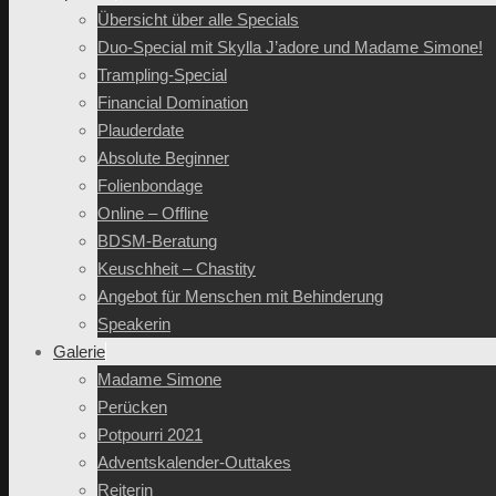
Übersicht über alle Specials
Duo-Special mit Skylla J’adore und Madame Simone!
Trampling-Special
Financial Domination
Plauderdate
Absolute Beginner
Folienbondage
Online – Offline
BDSM-Beratung
Keuschheit – Chastity
Angebot für Menschen mit Behinderung
Speakerin
Galerie
Madame Simone
Perücken
Potpourri 2021
Adventskalender-Outtakes
Reiterin