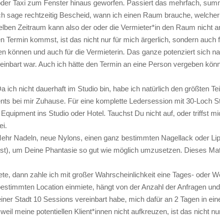
oder Taxi zum Fenster hinaus geworfen. Passiert das mehrfach, summ
 Ich sage rechtzeitig Bescheid, wann ich einen Raum brauche, welche
selben Zeitraum kann also der oder die Vermieter*in den Raum nicht a
Termin kommst, ist das nicht nur für mich ärgerlich, sondern auch f
n können und auch für die Vermieterin. Das ganze potenziert sich nat
inbart war. Auch ich hätte den Termin an eine Person vergeben könn
a ich nicht dauerhaft im Studio bin, habe ich natürlich den größten Te
s bei mir Zuhause. Für eine komplette Ledersession mit 30-Loch St
Equipment ins Studio oder Hotel. Tauchst Du nicht auf, oder triffst mi
ei.
ehr Nadeln, neue Nylons, einen ganz bestimmten Nagellack oder Lipp
 ist), um Deine Phantasie so gut wie möglich umzusetzen. Dieses Ma
ete, dann zahle ich mit großer Wahrscheinlichkeit eine Tages- oder 
bestimmten Location einmiete, hängt von der Anzahl der Anfragen und
ner Stadt 10 Sessions vereinbart habe, mich dafür an 2 Tagen in ei
, weil meine potentiellen Klient*innen nicht aufkreuzen, ist das nicht n