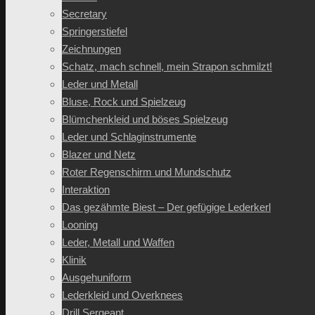
Secretary
Springerstiefel
Zeichnungen
Schatz, mach schnell, mein Strapon schmilzt!
Leder und Metall
Bluse, Rock und Spielzeug
Blümchenkleid und böses Spielzeug
Leder und Schlaginstrumente
Blazer und Netz
Roter Regenschirm und Mundschutz
Interaktion
Das gezähmte Biest – Der gefügige Lederkerl
Looning
Leder, Metall und Waffen
Klinik
Ausgehuniform
Lederkleid und Overknees
Drill Sergeant