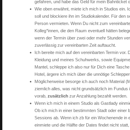
gefahren, und habe das Geld für mein Bahnticket 
Wie oben erwähnt, miete ich mich in Studios ein.
soll und blockiere ihn im Studiokalender. Für den 
Person vermieten. Wenn Du nicht zum vereinbarten 
Kolleg
*
innen, die den Raum eventuell hätten belege
wenn der Termin über zwei oder mehr Stunden vere
zuverlässig zur vereinbarten Zeit auftaucht.
Ich bereite mich auf den vereinbarten Termin vor. D
Kleidung und meines Schuhwerks, sowie Equipment
Mantel, schleppe ich also nur für Dich eine Tasche 
Hotel, ärgere ich mich über die unnötige Schlepper
Möglicherweise besorge ich auch noch Material (M
ziemlich alles, was nicht grundsätzlich im Fundus
vorab,
zusätzlich
zur Anzahlung bezahlt werden.
Wenn ich mich in einem Studio als Gastlady einmi
Ob ich mich in einer bestimmten Stadt oder einer 
Sessions ab. Wenn ich zb für ein Wochenende in ei
einmiete und die Hälfte der Dates findet nicht statt