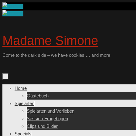
Zum
Inhalt
springen
Madame Simone
Come to the dark side – we have cookies … and more
Zum
Home
Inhalt
Gästebuch
springen
Spielarten
Spielarten und Vorlieben
Session-Fragebogen
Clips und Bilder
Specials