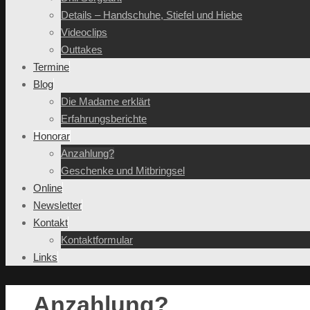
Details – Handschuhe, Stiefel und Hiebe
Videoclips
Outtakes
Termine
Blog
Die Madame erklärt
Erfahrungsberichte
Honorar
Anzahlung?
Geschenke und Mitbringsel
Online
Newsletter
Kontakt
Kontaktformular
Links
Anzahlung?