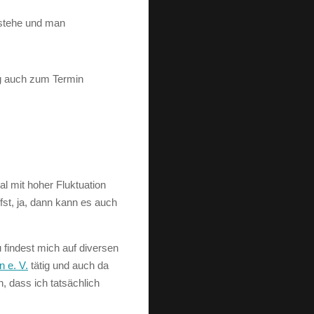
 stehe und man
ig auch zum Termin
l mit hoher Fluktuation
st, ja, dann kann es auch
 findest mich auf diversen
n e. V.
tätig und auch da
, dass ich tatsächlich