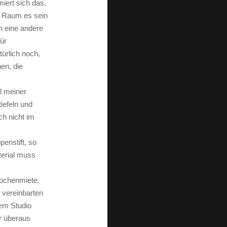
iert sich das.
r Raum es sein
n eine andere
ür
ürlich noch,
en, die
il meiner
iefeln und
ch nicht im
enstift, so
terial muss
Wochenmiete.
 vereinbarten
nem Studio
ur überaus