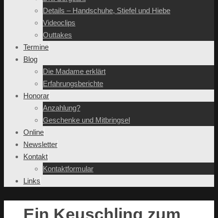
Details – Handschuhe, Stiefel und Hiebe
Videoclips
Outtakes
Termine
Blog
Die Madame erklärt
Erfahrungsberichte
Honorar
Anzahlung?
Geschenke und Mitbringsel
Online
Newsletter
Kontakt
Kontaktformular
Links
Ein Keuschling zum