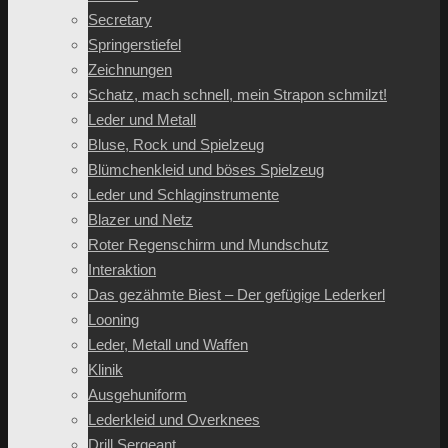
Secretary
Springerstiefel
Zeichnungen
Schatz, mach schnell, mein Strapon schmilzt!
Leder und Metall
Bluse, Rock und Spielzeug
Blümchenkleid und böses Spielzeug
Leder und Schlaginstrumente
Blazer und Netz
Roter Regenschirm und Mundschutz
Interaktion
Das gezähmte Biest – Der gefügige Lederkerl
Looning
Leder, Metall und Waffen
Klinik
Ausgehuniform
Lederkleid und Overknees
Drill Sergeant