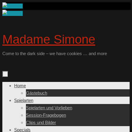
Zum
Inhalt
springen
Madame Simone
Come to the dark side – we have cookies … and more
Zum
Home
Inhalt
Gästebuch
springen
Spielarten
Spielarten und Vorlieben
Session-Fragebogen
Clips und Bilder
Specials