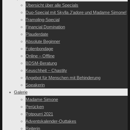
Übersicht über alle Specials
Duo-Special mit Skylla J’adore und Madame Simone!
Trampling-Special
Financial Domination
Plauderdate
Absolute Beginner
Folienbondage
Online – Offline
BDSM-Beratung
Keuschheit – Chastity
Angebot für Menschen mit Behinderung
Speakerin
Galerie
Madame Simone
Perücken
Potpourri 2021
Adventskalender-Outtakes
Reiterin