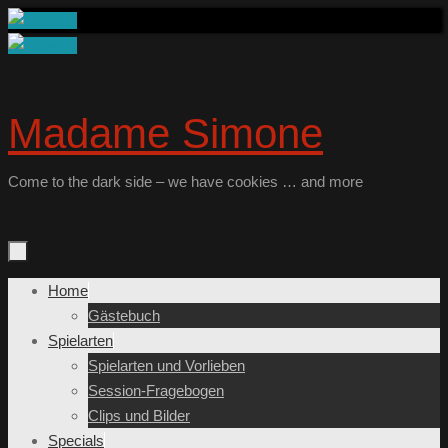
Zum
Inhalt
springen
Madame Simone
Come to the dark side – we have cookies … and more
Zum
Home
Inhalt
Gästebuch
springen
Spielarten
Spielarten und Vorlieben
Session-Fragebogen
Clips und Bilder
Specials