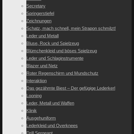
Secretary
Springerstiefel
Zeichnungen
Schatz, mach schnell, mein Strapon schmilzt!
Leder und Metall
Bluse, Rock und Spielzeug
Blümchenkleid und böses Spielzeug
Leder und Schlaginstrumente
Blazer und Netz
Roter Regenschirm und Mundschutz
Interaktion
Das gezähmte Biest – Der gefügige Lederkerl
Looning
Leder, Metall und Waffen
Klinik
Ausgehuniform
Lederkleid und Overknees
Drill Sergeant