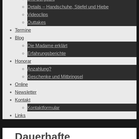
Details – Handschuhe, Stiefel und Hiebe
Videoclips
Outtakes
Termine
Blog
Die Madame erklärt
Erfahrungsberichte
Honorar
Anzahlung?
Geschenke und Mitbringsel
Online
Newsletter
Kontakt
Kontaktformular
Links
Dauerhafte