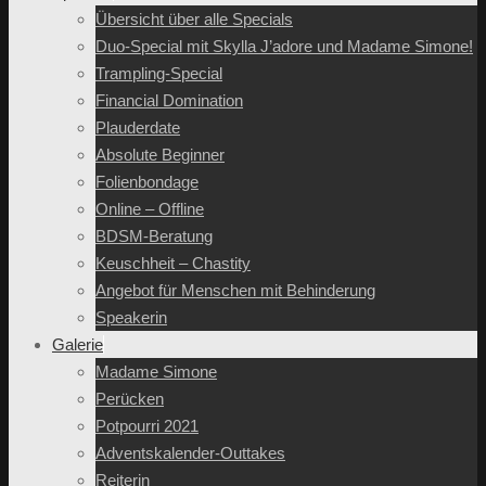
Übersicht über alle Specials
Duo-Special mit Skylla J’adore und Madame Simone!
Trampling-Special
Financial Domination
Plauderdate
Absolute Beginner
Folienbondage
Online – Offline
BDSM-Beratung
Keuschheit – Chastity
Angebot für Menschen mit Behinderung
Speakerin
Galerie
Madame Simone
Perücken
Potpourri 2021
Adventskalender-Outtakes
Reiterin